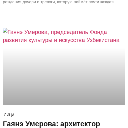
рождения дочери и тревоги, которую поймёт почти каждая
Узбекистана
мама. Как молодая журналистка превратила личный страх за
будущее своего ребёнка в дело всей жизни, почему ей
пришлось столкнуться с хейтом, давлением и общественным
сопротивлением – откровенная история Мутабар Хушвактовой.
ЛИЦА
Гаянэ Умерова: архитектор